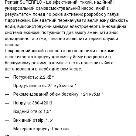
Pentair SUPERFLO - це ефективний, тихий, надійний і
універсальний самовсмоктувальний насос, який є
результатом понад 40 років активних розробок у галузі
гідротехніки. Він здатний перекачувати величезну кількість
води, використовуючи мінімум електроенергії. Інноваційна
система економії потужності дає змогу зменшити знос
обладнання, а отже, і значно збільшити термін служби
насоса.
Покращений дизайн насоса з потовщеними стінками
пластикового корпусу дає змогу йому працювати в
безшумному режимі, а компактність полегшить його
встановлення в необхідне вам місце.
Потужність: 2,2 кВт
Продуктивність: 31 куб.м/год *
Рекомендований об'єм басейну: 124 куб.м *
Напруга: 380-420 В
Вхідний отвір: 1,5"
Вихідний отвір: 1,5"
Матеріал корпусу: Пластик