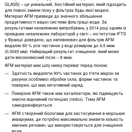
GLASS) – це унікальний, біостійкий матеріал, який підходить
для повної заміни піску у фільтрах будь-якої моделі.
Матеріал AFM призведе до значного збільшення
продуктивності вашої системи фільтрації води. За
результатами незалежних випробувань у 2014 році одним із
провідних незалежних лабораторій у світі – інститутом IFTS
у Франції доведено, що наповнювач для фільтрів AFM
видаляє 80 % усіх частинок у воді розміром до 4,5 мкм
(0,0045 мм). Найкращий результат очищення, який може
дати високоякісний пісок – 8 мкм.
AFM матеріал має цілу низку переваг перед піском:
Здатність видаляти 90% частинок до п'яти мікрон за
рахунок особливої обробки скла, форми частинок та
поверхні, що має негативний заряд.
Поверхня AFM також має каталізатори, які підвищують
окисно-відновний потенціал (redox). Тому AFM
самодезінфікується.
AFM створений біологами для застосування в морських
акваріумах, де потрібно максимально знизити кількість
хімічних речовин, що використовуються для очищення
води.