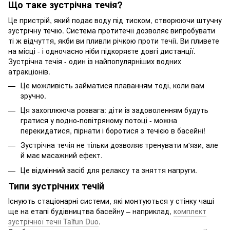
Що таке зустрічна течія?
Це пристрій, який подає воду під тиском, створюючи штучну
зустрічну течію. Система протитечії дозволяє випробувати
ті ж відчуття, якби ви пливли річкою проти течії. Ви пливете
на місці - і одночасно ніби підкоряєте довгі дистанції.
Зустрічна течія - один із найпопулярніших водних
атракціонів.
Це можливість займатися плаванням тоді, коли вам
зручно.
Ця захоплююча розвага: діти із задоволенням будуть
гратися у водно-повітряному потоці - можна
перекидатися, пірнати і боротися з течією в басейні!
Зустрічна течія не тільки дозволяє тренувати м'язи, але
й має масажний ефект.
Це відмінний засіб для релаксу та зняття напруги.
Типи зустрічних течій
Існують стаціонарні системи, які монтуються у стінку чаші
ще на етапі будівництва басейну – наприклад,
комплект
зустрічної течії Taifun Duo
.