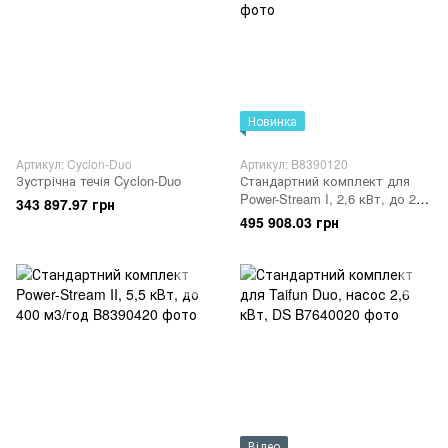
Новинка
Артикул: Cyclon-Duo
Артикул: B8390120
Зустрічна течія Cyclon-Duo
Стандартний комплект для
Power-Stream I, 2,6 кВт, до 270
343 897.97 грн
м3/год
495 908.03 грн
Відео