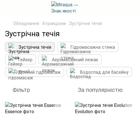
Обладнання
Атракціони
Зустрічна течія
Зустрічна течія
Зустрічна течія
Гідромасажна стінка
Гейзер
Аеромасажний лежак
Донний гідромасаж
Водоспад для басейну
Фільтр
За популярністю