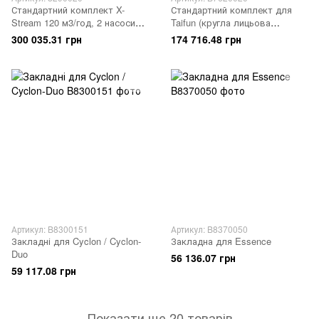
Стандартний комплект X-
Стандартний комплект для
Stream 120 м3/год, 2 насоси
Taifun (кругла лицьова
по 2,6 кВт
частина), насос 2,6 кВт, DS
300 035.31 грн
174 716.48 грн
Артикул: B8300151
Артикул: B8370050
Закладні для Cyclon / Cyclon-
Закладна для Essence
Duo
56 136.07 грн
59 117.08 грн
Показати ще 20 товарів