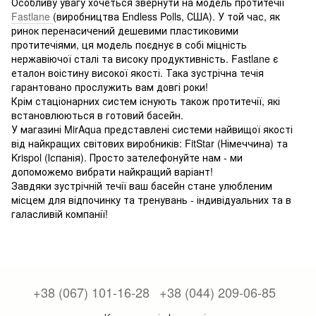
Особливу увагу хочеться звернути на модель протитечії
Fastlane
(виробництва Endless Polls, США). У той час, як
ринок перенасичений дешевими пластиковими
протитечіями, ця модель поєднує в собі міцність
нержавіючої сталі та високу продуктивність. Fastlane є
еталон воістину високої якості. Така зустрічна течія
гарантовано прослужить вам довгі роки!
Крім стаціонарних систем існують також протитечії, які
встановлюються в готовий басейн.
У магазині MirAqua представлені системи найвищої якості
від найкращих світових виробників: FitStar (Німеччина) та
Krispol (Іспанія). Просто зателефонуйте нам - ми
допоможемо вибрати найкращий варіант!
Завдяки зустрічній течії ваш басейн стане улюбленим
місцем для відпочинку та тренувань - індивідуальних та в
галасливій компанії!
+38 (067) 101-16-28
+38 (044) 209-06-85