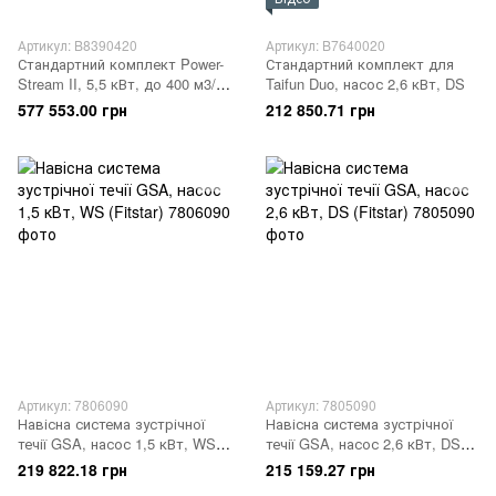
Артикул: B8390420
Артикул: B7640020
Стандартний комплект Power-
Стандартний комплект для
Stream II, 5,5 кВт, до 400 м3/
Taifun Duo, насос 2,6 кВт, DS
год
577 553.00 грн
212 850.71 грн
Артикул: 7806090
Артикул: 7805090
Навісна система зустрічної
Навісна система зустрічної
течії GSA, насос 1,5 кВт, WS
течії GSA, насос 2,6 кВт, DS
(Fitstar)
(Fitstar)
219 822.18 грн
215 159.27 грн