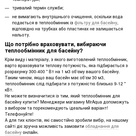
тривалий термін служби;
не вимагають внутрішнього очищення, оскільки вода
подається в теплообмінник із
фільтру для басейну
,
відповідно на трубках або пластинах не залишається
нальоту.
Що потрібно враховувати, вибираючи
теплообмінник для басейну?
Крім виду і матеріалу, з якого виготовлений теплообмінник,
варто враховувати теплову потужність, яка підбирається з
розрахунку 300-400 * Вт на 1 м3 об'єму вашого басейну.
Таким чином, якщо ваш басейн має об'єм 30 м3,
теплообмінник слід підбирати з потужністю близько 9-12 *
кВт.
Не можете визначитися із тим, який теплообмінник для
басейну купити? Менеджери магазину MirAqua допоможуть
з вибором та порекомендують ідеальний варіант!
Телефонуйте!
А для тих клієнтів, які самостійно зробили вибір, на нашому
сайті діє зручна можливість замовити
обладнання для
басейну
онлайн.