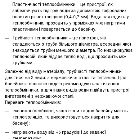
Пластинчасті теплообмінники – це пристрої, які
забезпечують підігрів води за допомогою гофрованих
пластин різної товщини (0,4-0,7 мм). Вода надходить у
теплообмінник, проходить у проміжках між нагрітими
пластинами і повертається до басейну.
Трубчасті теплообмінники – це пристрої, які
складаються з труби більшого діаметра, всередині якої
знаходяться трубки меншого діаметра. По них циркулює
теплоносій, який віддає тепло воді, що проходить між
трубками.
Залежно від виду матеріалу, трубчасті теплообмінники
діляться на 2 види: з нержавіючої сталі та титанові. Для
басейнів із солоною водою рекомендуються титанові
теплообмінники, а для інших видів води підійдуть пристрої,
виготовлені з нержавіючої сталі.
Переваги теплообмінників:
економні (особливо, якщо стіни та дно басейну мають
теплоізоляцію, та використовується накриття для
басену);
нагрівають воду від +5 градусів і до заданої
температури;