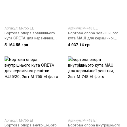
Артикул: M-755 EE
Артикул: M-748 EE
Бортова опора зовнішнього
Бортова опора зовнішнього
кута CRETA для керамічної
кута MAUI для керамічної
решітки R25/20, 2шт
решітки, 2шт
5 164.55 грн
4 937.14 грн
Артикул: M-755 EI
Артикул: M-748 EI
Бортова опора внутрішнього
Бортова опора внутрішнього