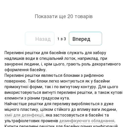
Показати ще 20 товарів
Назад
Вперед
1
з 3
Переливні решітки для басейнів служать для забору
надлишків води в спеціальний лоток, наприклад, при
зануренні людини, і, крім цього, грають роль декоративного
оформлення басейну.
Переливні решітки являються блоками з рифленою
поверхнею. Такі блоки легко монтуються як у басейни
прямокутної форми, так і по вигнутому контуру. Для цього
використовуються вигнуті переливні решітки, а також кутові
елементи з різним градусом кута.
Найчастіше решітки для переливу виробляються з дуже
міцного пластику, цілком стійкого до впливу ваги людини,
хімії для дезінфекції
, яка застосовується в басейні та
ультрафіолетових променів
дезинфікуючого обладнання
.
Купити переливні решітки для басейну різних конфігурацій