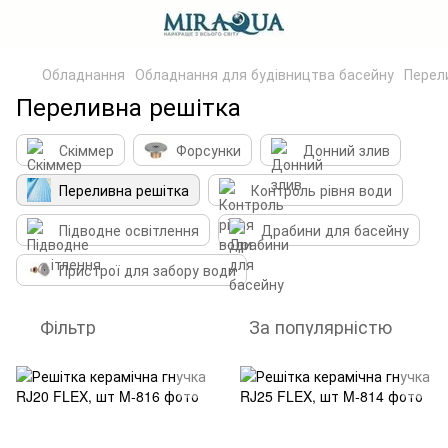
Обладнання
Обладнання для будівництва басейну
Перел
Переливна решітка
Скіммер
Форсунки
Донний злив
Переливна решітка
Контроль рівня води
Підводне освітлення
Драбини для басейну
Пристрої для забору води
Фільтр
За популярністю