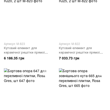
Артикул: M-823
Артикул: M-822
Кутовий елемент для
Кутовий елемент для
керамічної решітки прямої
керамічної решітки прямої
RJ20, 2 шт
RJ25, 2 шт
6 186.35 грн
7 033.73 грн