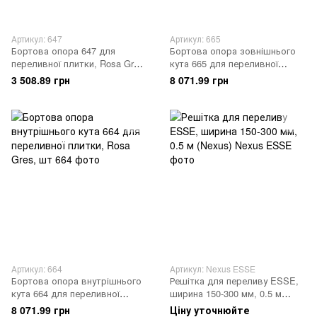
Артикул: 647
Артикул: 665
Бортова опора 647 для
Бортова опора зовнішнього
переливної плитки, Rosa Gres,
кута 665 для переливної
шт
плитки, Rosa Gres, шт
3 508.89 грн
8 071.99 грн
Артикул: 664
Артикул: Nexus ESSE
Бортова опора внутрішнього
Решітка для переливу ESSE,
кута 664 для переливної
ширина 150-300 мм, 0.5 м
плитки, Rosa Gres, шт
(Nexus)
8 071.99 грн
Ціну уточнюйте