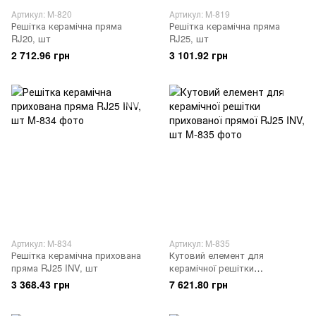
Артикул: M-820
Артикул: M-819
Решітка керамічна пряма
Решітка керамічна пряма
RJ20, шт
RJ25, шт
2 712.96 грн
3 101.92 грн
Артикул: M-834
Артикул: M-835
Решітка керамічна прихована
Кутовий елемент для
пряма RJ25 INV, шт
керамічної решітки
прихованої прямої RJ25 INV,
3 368.43 грн
7 621.80 грн
шт