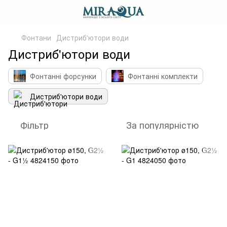
Фонтани
Дистриб'ютори води
Дистриб'ютори води
Фонтанні форсунки
Фонтанні комплекти
Дистриб'ютори води
Фільтр
За популярністю