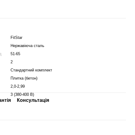
FitStar
Нержавіюча сталь
д
51-65
2
Стандартний комплект
Плитка (бетон)
2,0-2,99
3 (380-400 В)
антія
Консультація