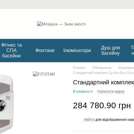
Фітнес та
Душ для
Т
СПА
Фонтани
Ілюмінатори
басейну
басейни
Головна
Обладнання
Атракціон
Стандартний комплект Cyclon-Duo 2,6 к
Стандартний комплект
В наявності
Написати відгук
284 780.90 грн
Увійти
для відображення нак
%