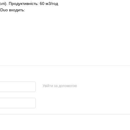
лі). Продуктивність: 60 м3/год
-Duo входить:
Увійти за допомогою