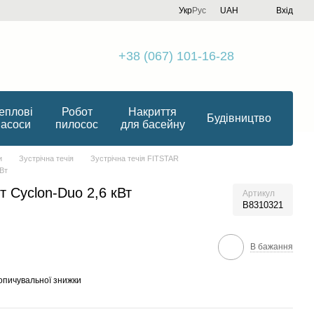
Укр
Рус
UAH
Вхід
+38 (067) 101-16-28
еплові
Робот
Накриття
Будівництво
насоси
пилосос
для басейну
и
Зустрічна течія
Зустрічна течія FITSTAR
Вт
 Cyclon-Duo 2,6 кВт
Артикул
B8310321
В бажання
опичувальної знижки