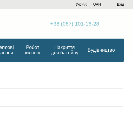
Укр
Рус
UAH
Вхід
+38 (067) 101-16-28
еплові
Робот
Накриття
Будівництво
насоси
пилосос
для басейну