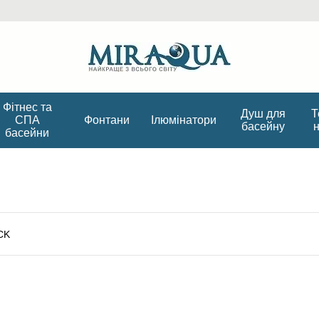
Фітнес та
Душ для
Т
СПА
Фонтани
Ілюмінатори
басейну
басейни