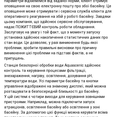
параметри відхилилися від заданої норми, клієнт отримує
оповіщення на свою електронну пошту про збої басейну. Це
оповіщення може отримувати і сервісна служба клієнта для
оперативного реагування на збій у роботі басейну. Завдяки
цьому компанія, що здійснює сервісне обслуговування,
надає ПОЖИТТЄВИЙ контроль роботи обладнання.
Заслуговує на увагу і той факт, що з моменту запуску
установка здійснює накопичення статистичних даних про
стан води. Це дозволяє, у разі виникнення будь-якої
проблеми, зробити правильні висновки про причину
виникнення цієї проблеми на підставі фактів, а не
припущень.
Станція безхлорної обробки води Aquascenic здійснює
контроль та керування процесами фільтрації,
знезараження, нагріву, освітлення, дозування рН,
температури води. Усі параметри басейну та кнопки
управління відображені на знімному дисплеї, який можна
розташувати в безпосередній близькості до басейну.
У цій системі є чотири виходи для керування зовнішніми
пристроями. Наприклад, можна підключити запуск
атракціонів, освітлення басейну або освітлення у зоні
басейну. За допомогою цієї функції можна керувати всіма