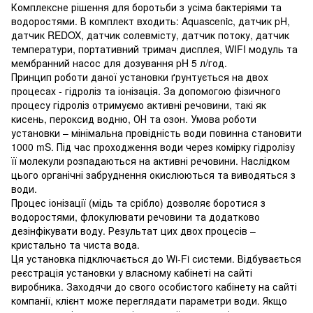
Комплексне рішення для боротьби з усіма бактеріями та
водоростями. В комплект входить: Aquascenic, датчик pH,
датчик REDOX, датчик солевмісту, датчик потоку, датчик
температури, портативний тримач дисплея, WIFI модуль та
мембранний насос для дозування pH 5 л/год.
Принцип роботи даної установки ґрунтується на двох
процесах - гідроліз та іонізація. За допомогою фізичного
процесу гідроліз отримуємо активні речовини, такі як
кисень, пероксид водню, ОН та озон. Умова роботи
установки – мінімальна провідність води повинна становити
1000 mS. Під час проходження води через комірку гідролізу
її молекули розпадаються на активні речовини. Наслідком
цього органічні забруднення окислюються та виводяться з
води.
Процес іонізації (мідь та срібло) дозволяє боротися з
водоростями, флокулювати речовини та додатково
дезінфікувати воду. Результат цих двох процесів –
кристально та чиста вода.
Ця установка підключається до Wi-Fi системи. Відбувається
реєстрація установки у власному кабінеті на сайті
виробника. Заходячи до свого особистого кабінету на сайті
компанії, клієнт може переглядати параметри води. Якщо