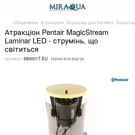
Обладнання
Атракціони
Водоспад для басейну
Водоспа
Атракціон Pentair MagicStream
Laminar LED - струмінь, що
світиться
Артикул:
580001T-EU
Написати відгук