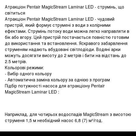
Атракціон Pentair MagicStream Laminar LED - струмінь, що
світиться
Атракціон Pentair MagicStream Laminar LED - чудовий
пристрій, який формує струмені з води з колірними
ефектами. Струмінь потоку води можна легко направляти в
бік або вгору. Цей пристрій постачається повністю готовим
до використання та встановлення. Яскравого забарвлення
струменям надають вбудовані світлодіоди. Водяні арки
можуть досягати висоту до 2 метрів і бити на відстань до
2.5 метрів.
Кольорові режими:
- Вибір одного кольору
- Автоматична заміна кольору за однією з програм
Підбір потужності насоса для атракціону Pentair
MagicStream Laminar LED :
Наприклад, для чотирьох водоспадів MagicStream з висотою
струменя 1,5 м необхідний насос 6,8 (7) м³/год.