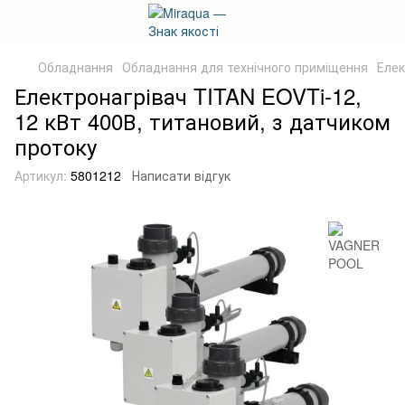
Обладнання
Обладнання для технічного приміщення
Елек
Електронагрівач TITAN EOVTi-12,
12 кВт 400В, титановий, з датчиком
протоку
Артикул:
5801212
Написати відгук