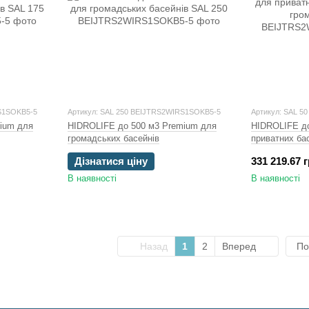
S1SOKB5-5
Артикул: SAL 250 BEIJTRS2WIRS1SOKB5-5
Артикул: SAL 5
ium для
HIDROLIFE до 500 м3 Premium для
HIDROLIFE до
громадських басейнів
приватних бас
громадські)
Дізнатися ціну
331 219.67 
В наявності
В наявності
Назад
1
2
Вперед
По