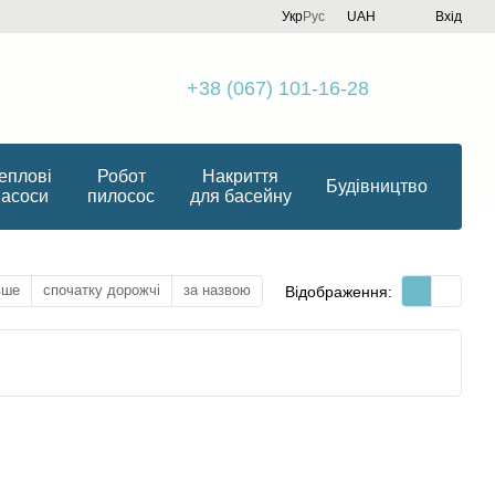
Укр
Рус
UAH
Вхід
+38 (067) 101-16-28
еплові
Робот
Накриття
Будівництво
насоси
пилосос
для басейну
вше
спочатку дорожчі
за назвою
Відображення: