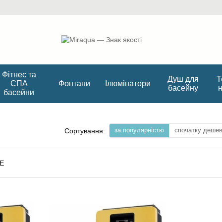
Фітнес та
Душ для
Т
СПА
Фонтани
Ілюмінатори
басейну
басейни
за популярністю
спочатку деше
Сортування: