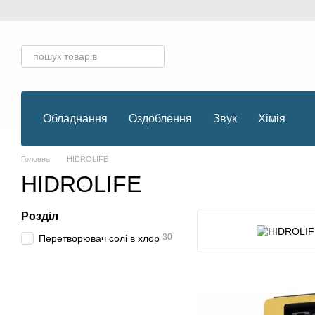
Перейти до основного контенту
Обладнання
Оздоблення
Звук
Хімія
Головна
HIDROLIFE
HIDROLIFE
Розділ
30
Перетворювач солі в хлор