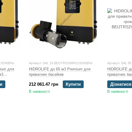
S1SOKBPer
Артикул: SAL 16 BEIJTRS2WIRS1SOKBPer
Артикул: SAL 8
ium для
HIDROLIFE до 65 м3 Premium для
HIDROLIFE до
м3
приватних басейнів
приватних бас
громадські)
и
212 061.47 грн
Купити
Дізнатися
В наявності
В наявності