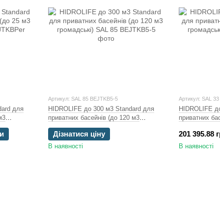
Артикул: SAL 85 BEJTKB5-5
Артикул: SAL 3
dard для
HIDROLIFE до 300 м3 Standard для
HIDROLIFE до
м3
приватних басейнів (до 120 м3
приватних бас
громадські)
громадські)
и
Дізнатися ціну
201 395.88 
В наявності
В наявності