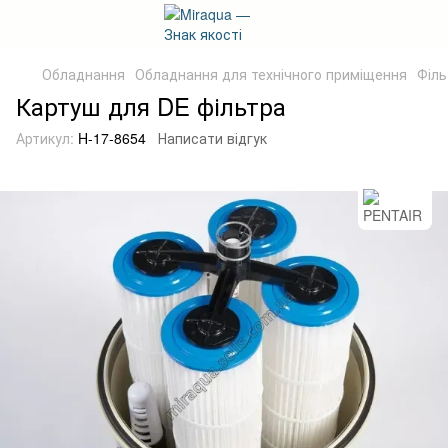
Обладнання
Обладнання для технічного приміщення
Філь
Картуш для DE фільтра
Артикул:
H-17-8654
Написати відгук