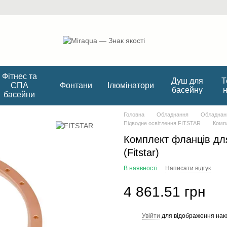
Фітнес та
Душ для
Т
СПА
Фонтани
Ілюмінатори
басейну
басейни
Головна
Обладнання
Обладнанн
Підводне освітлення FITSTAR
Компл
Комплект фланців дл
(Fitstar)
В наявності
Написати відгук
4 861.51 грн
Увійти
для відображення нак
%