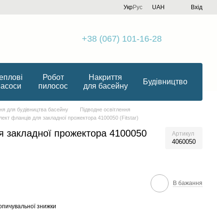
Укр
Рус
UAH
Вхід
+38 (067) 101-16-28
еплові
Робот
Накриття
Будівництво
насоси
пилосос
для басейну
я для будівництва басейну
Підводне освітлення
ект фланців для закладної прожектора 4100050 (Fitstar)
я закладної прожектора 4100050
Артикул
4060050
В бажання
опичувальної знижки