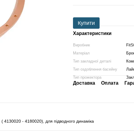
Купити
Характеристики
Виробник
FitS
Матеріал
Бро
Тип закладної деталі
Ком
Тип оздоблення басейну
Лай
Тип прожектора
Зак
Доставка
Оплата
Гар
 ( 4130020 - 4180020), для підводного динаміка