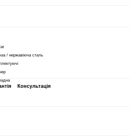
tar
нза / нержавіюча сталь
плектуючі
нер
ладна
антія
Консультація