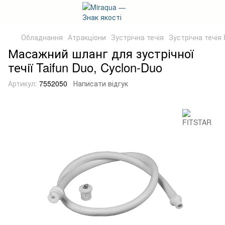
Обладнання
Атракціони
Зустрічна течія
Зустрічна течія
Масажний шланг для зустрічної
течії Taifun Duo, Cyclon-Duo
Артикул:
7552050
Написати відгук