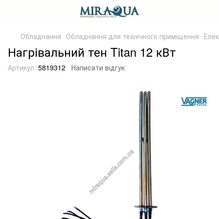
Обладнання
Обладнання для технічного приміщення
Елек
Нагрівальний тен Titan 12 кВт
Артикул:
5819312
Написати відгук