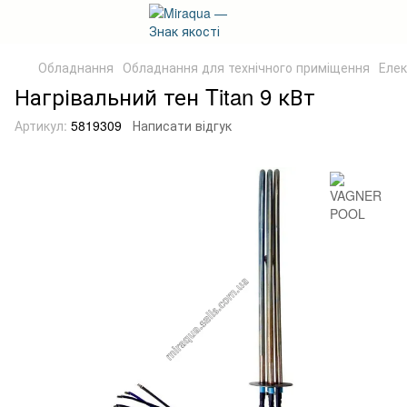
Обладнання
Обладнання для технічного приміщення
Елек
Нагрівальний тен Titan 9 кВт
Артикул:
5819309
Написати відгук