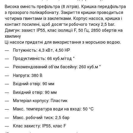
Висока ємність префільтра (8 літрів). Кришка передфільтра
з прозорого полікарбонату. Закриття кришки проводиться
чотирма гвинтами із заклепками. Корпус насоса, кришка і
контакт посилені, щоб досягти робочого тиску 2,5 bar.
Двигун: захист IP55, клас ізоляції F, 50 Гц, 2850 обертів на
хвилину
Ці насоси придатні для використання з морською водою.
Потужність:
4
,3 кВт, 4,50
НР
Продуктивність: 66 куб.м/год *
Рекомендований об'єм басейну: 260 куб.м *
Напруга: 380 В
Вхідний отвір: 90 мм
Вихідний отвір: 90 мм
Матеріал корпусу: Пластик
Макс. температура води на вході: 50 °C
Макс. робочий тиск: 2,5 бар
Клас захисту: IP55, клас F