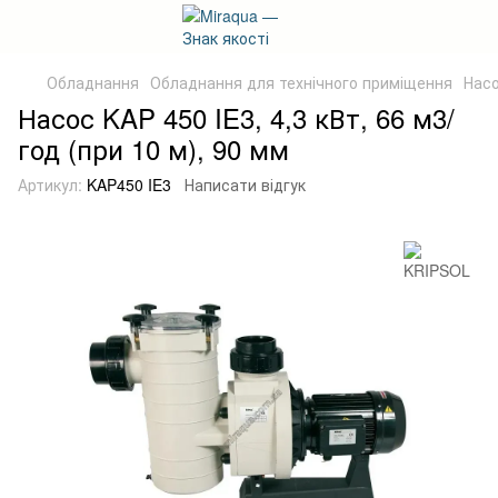
Обладнання
Обладнання для технічного приміщення
Насо
Насос KAP 450 IE3, 4,3 кВт, 66 м3/
год (при 10 м), 90 мм
Артикул:
KAP450 IE3
Написати відгук