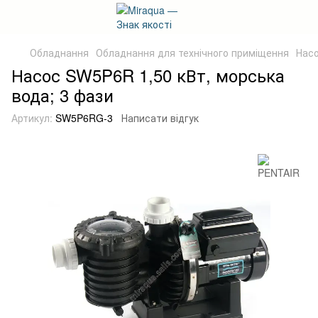
Обладнання
Обладнання для технічного приміщення
Насо
Насос SW5P6R 1,50 кВт, морська
вода; 3 фази
Артикул:
SW5P6RG-3
Написати відгук