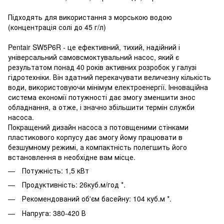
Підходять для використання з морською водою
(концентрація солі до 45 г/л)
Pentair SW5P6R - це ефективний, тихий, надійний і
універсальний самовсмоктувальний насос, який є
результатом понад 40 років активних розробок у галузі
гідротехніки. Він здатний перекачувати величезну кількість
води, використовуючи мінімум електроенергії. Інноваційна
система економії потужності дає змогу зменшити знос
обладнання, а отже, і значно збільшити термін служби
насоса.
Покращений дизайн насоса з потовщеними стінками
пластикового корпусу дає змогу йому працювати в
безшумному режимі, а компактність полегшить його
встановлення в необхідне вам місце.
Потужність: 1,5 кВт
Продуктивність: 26куб.м/год *.
Рекомендований об'єм басейну: 104 куб.м *.
Напруга: 380-420 В