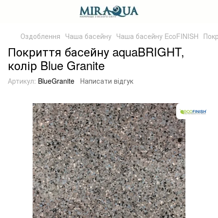
Оздоблення
Чаша басейну
Чаша басейну EcoFINISH
Покр
Покриття басейну aquaBRIGHT,
колір Blue Granite
Артикул:
BlueGranite
Написати відгук