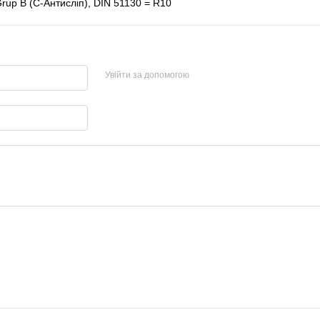
rup B (C-Антисліп), DIN 51130 = R10
Увійти за допомогою