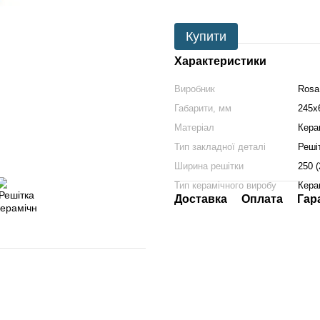
Купити
Характеристики
Виробник
Rosa
Габарити, мм
245х
Матеріал
Кера
Тип закладної деталі
Реші
Ширина решітки
250 
Тип керамічного виробу
Кера
Доставка
Оплата
Гар