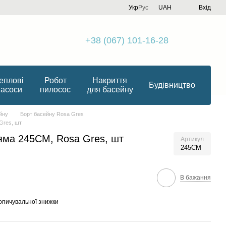
Укр
Рус
UAH
Вхід
+38 (067) 101-16-28
еплові
Робот
Накриття
Будівництво
насоси
пилосос
для басейну
йну
Борт басейну Rosa Gres
Gres, шт
ряма 245CM, Rosa Gres, шт
Артикул
245CM
В бажання
опичувальної знижки