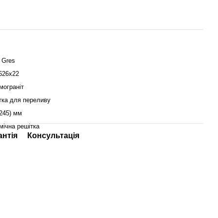
 Gres
626х22
мограніт
тка для переливу
(245) мм
мічна решітка
антія
Консультація