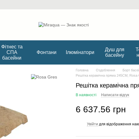
Фітнес та
Душ для
Т
СПА
Фонтани
Ілюмінатори
басейну
басейни
Головна
Оздоблення
Борт басе
Решітка керамічна пряма 245CM, Rosa 
Решітка керамічна п
В наявності
Написати відгук
6 637.56 грн
Увійти
для відображення нак
%