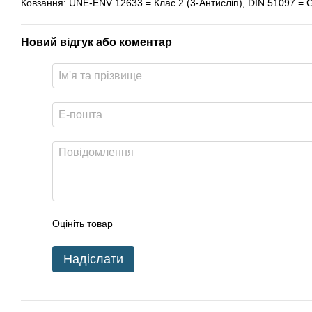
Ковзання: UNE-ENV 12633 = Клас 2 (3-Антисліп), DIN 51097 = G
Новий відгук або коментар
Оцініть товар
Надіслати