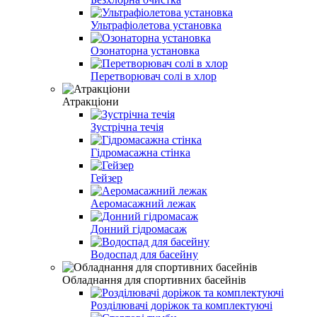
Ультрафіолетова установка
Озонаторна установка
Перетворювач солі в хлор
Атракціони
Зустрічна течія
Гідромасажна стінка
Гейзер
Аеромасажний лежак
Донний гідромасаж
Водоспад для басейну
Обладнання для спортивних басейнів
Розділювачі доріжок та комплектуючі