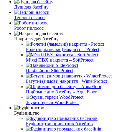
Душ для басейну
Теплові насоси
Робот пилосос
Накриття для басейну
Ролетні (ламельні) накриття - Protect
М’які ПВХ накриття – SoftProtect
Павільйони SlideProtect
Батутні (зимові) накриття - WinterProtect
Підйомне дно басейну – AquaFloor
Зсувні тераси WoodProtect
Будівництво
Будівництво приватних басейнів