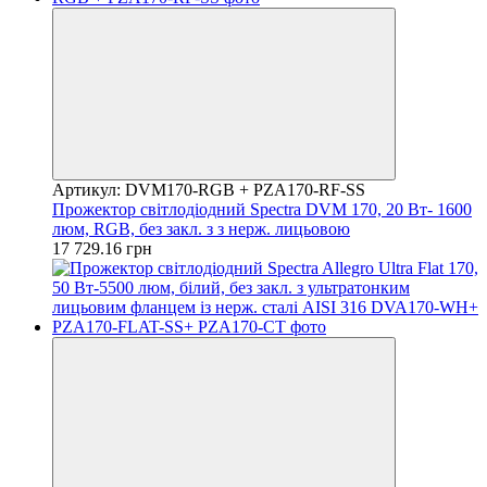
Артикул: DVM170-RGB + PZA170-RF-SS
Прожектор світлодіодний Spectra DVM 170, 20 Вт- 1600
люм, RGB, без закл. з з нерж. лицьовою
17 729.16 грн