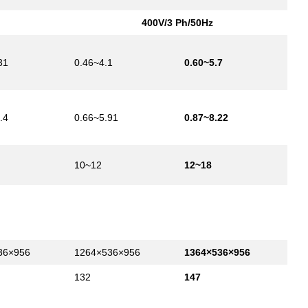
400V/3 Ph/50Hz
31
0.46~4.1
0.60~5.7
.4
0.66~5.91
0.87~8.22
10~12
12~18
36×956
1264×536×956
1364×536×956
132
147