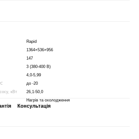
Rapid
1364×536×956
147
3 (380-400 В)
4,0-5,99
 ℃
до -20
сосу, кВт
26,1-50,0
Нагрів та охолодження
антія
Консультація