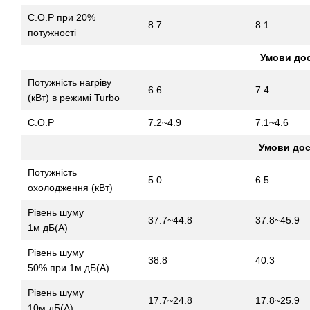
C.O.P при 20%
8.7
8.1
потужності
Умови дос
Потужність нагріву
6.6
7.4
(кВт) в режимі Turbo
C.O.P
7.2~4.9
7.1~4.6
Умови дос
Потужність
5.0
6.5
охолодження (кВт)
Рівень шуму
37.7~44.8
37.8~45.9
1м дБ(A)
Рівень шуму
38.8
40.3
50% при 1м дБ(А)
Рівень шуму
17.7~24.8
17.8~25.9
10м дБ(A)