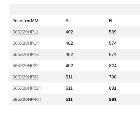
Розмір = MM
A
B
565X20HP11
402
539
565X20HP14
402
574
565X20HP16
402
674
565X20HP22
402
824
565X20HP26
511
700
565X20HP32T
511
891
565X20HP40T
511
991