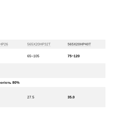
HP26
565X20HP32T
565X20HP40T
65~105
75~120
логість 80%
27.5
35.0