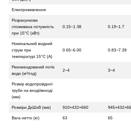
Електроживлення
Розрахункова
споживана потужність
0.15~1.38
0.19~1.7
при 15°C (кВт)
Номінальний вхідний
струм при
0.65~6.00
0.83~7.39
температурі 15°C (A)
Рекомендований потік
2~4
3~4
води (м³/год)
Розмір водопровідної
труби на вході/виході
(мм)
Розміри ДхШхВ (мм)
910×432×660
945×432×6
Вага нетто (кг)
63
65