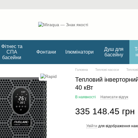
Фітнес та
Душ для
Т
СПА
Фонтани
Ілюмінатори
басейну
басейни
Головна
Теплові насоси
Теплові
Тепловий інверторни
40 кВт
В наявності
Написати відгук
335 148.45 грн
Увійти
для відображення нак
%