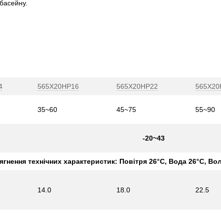
 басейну.
4
565X20HP16
565X20HP22
565X20
35~60
45~75
55~90
-20~43
гнення технічних характеристик: Повітря 26°C, Вода 26°C, Во
14.0
18.0
22.5