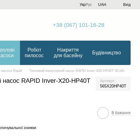
Укр
Рус
UAH
Вхід
+38 (067) 101-16-28
еплові
Робот
Накриття
Будівництво
насоси
пилосос
для басейну
 насоси Rapid
Тепловий інверторний насос RAPID Inver-X20-HP40T 40 кВт
й насос RAPID Inver-X20-HP40T
Артикул
565X20HP40T
В бажання
опичувальної знижки