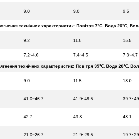
9.0
9.0
9.5
ягнення технічних характеристик: Повітря 7°C, Вода 26°C, Вол
9.2
11.8
15.5
7.2~4.6
7.4~4.5
7.3~4.7
ягнення технічних характеристик: Повітря 35℃, Вода 28℃, Вол
9.0
11.5
13.0
41.0~46.7
41.9~49.5
39.7~49
42.7
43.3
43.1
21.0~26.7
21.9~29.5
19.7~29