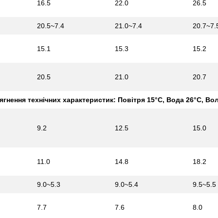
16.5
22.0
26.5
20.5~7.4
21.0~7.4
20.7~7.
15.1
15.3
15.2
20.5
21.0
20.7
гнення технічних характеристик: Повітря 15°C, Вода 26°C, Во
9.2
12.5
15.0
11.0
14.8
18.2
9.0~5.3
9.0~5.4
9.5~5.5
7.7
7.6
8.0