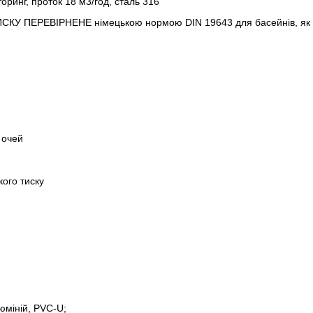
торинг, проток 18 м3/год, сталь 316
ПЕРЕВІРНЕНЕ німецькою нормою DIN 19643 для басейнів, як н
 очей
кого тиску
юміній, PVC-U;