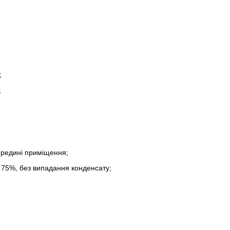
;
;
ередині приміщення;
 75%, без випадання конденсату;