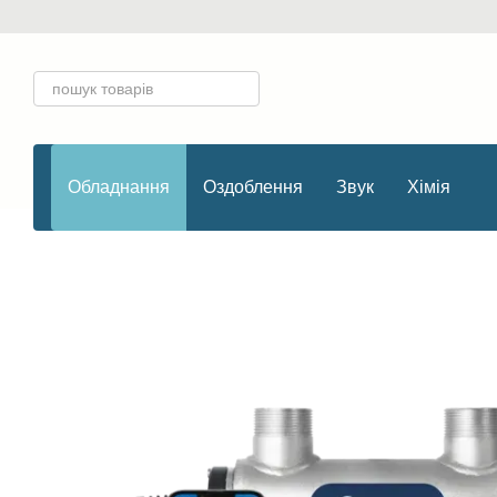
Перейти до основного контенту
Обладнання
Оздоблення
Звук
Хімія