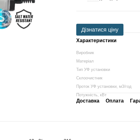
Дізнатися ціну
Характеристики
Виробник
Матеріал
Тип УФ установки
Склоочистник
Проток УФ установки, м3/год
Потужність, кВт
Доставка
Оплата
Гар