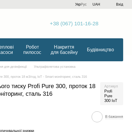
Укр
Рус
UAH
Вхід
+38 (067) 101-16-28
еплові
Робот
Накриття
Будівництво
насоси
пилосос
для басейну
я для дезінфекції
Ультрафіолетова установка
e 300, проток 18 м3/год, IoT - Smart моніторинг, сталь 316
го тиску Profi Pure 300, проток 18
Артикул
Profi
оніторинг, сталь 316
Pure
300 IoT
В бажання
опичувальної знижки