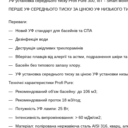
УФ установка середнього тиску Profi Pure 300, IoT - Smart моні
ПЕРШЕ УФ СЕРЕДНЬОГО ТИСКУ ЗА ЦІНОЮ УФ НИЗЬКОГО ТИСКУ 
Переваги:
Новий УФ стандарт для басейнів та СПА
Дезінфекція води
Деструкція шкідливих трихлорамінів
Вберігає плавців від алергії та астми, подразнення шкіри та
Басейн без типового запаху хлору.
УФ установка середнього тиску за ціною УФ установки низь
Технічні характеристики Profi Pure:
Рекомендований об'єм басейну: до 106 м3;
Рекомендований проток 18 м3/год;
Потужність УФ лампи: 25 Вт;
Інтенсивність випромінювання: > 60 мДж/см2;
Матеріал: полірована нержавіюча сталь AISI 316, кварц, ал