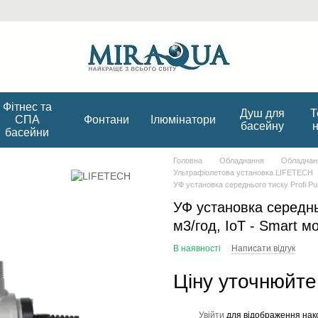
Фітнес та
Душ для
Т
СПА
Фонтани
Ілюмінатори
басейну
басейни
Головна
Обладнання
Обладнанн
Ультрафіолетова установка LIFETECH
УФ установка середнього тиску Profi Pur
УФ установка середньо
м3/год, IoT - Smart м
В наявності
Написати відгук
Ціну уточнюйте
Увійти
для відображення нак
%