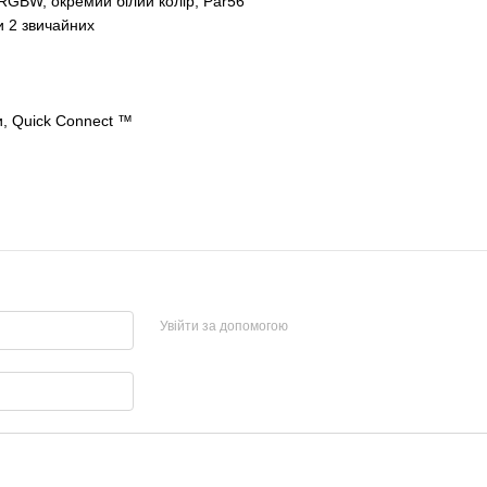
 RGBW, окремий білий колір, Par56
и 2 звичайних
и, Quick Connect ™
Увійти за допомогою