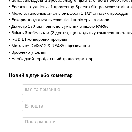
Лампа світлодіодна Spectra Allegro, діам 170, 50 Вт-3800 люм,
• Висока потужність - 1 прожектор Spectra Allegro може замінит
• Може встановлюватися в більшості 1 1/2" стінових проходок
• Використовуються високоякісні полімери та смоли
• Діаметр 170 мм повністю сумісний з нішою PAR56
• Знімний кабель 4 м (2 дроти), що входить у комплект поставк
• RGB 14 кольорових програм
• Можливе DMX512 & RS485 підключення
• Зроблено у Бельгії
• Необхідний тороїдальний трансформатор
Новий відгук або коментар