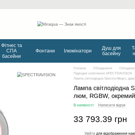
Фітнес та
Душ для
Т
СПА
Фонтани
Ілюмінатори
басейну
басейни
Головна
Обладнання
Обладнанн
Підводне освітлення SPECTRAVISION
Лампа світлодіодна Spectra Allegro, діа
Лампа світлодіодна Sp
люм, RGBW, окремий б
В наявності
Написати відгук
33 793.39 грн
Увійти
для відображення нак
%