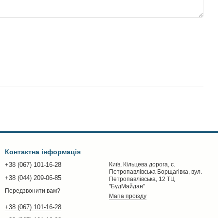
Контактна інформація
+38 (067) 101-16-28
Київ, Кільцева дорога, с.
Петропавлівська Борщагівка, вул.
+38 (044) 209-06-85
Петропавлівська, 12 ТЦ
"БудМайдан"
Передзвонити вам?
Мапа проїзду
+38 (067) 101-16-28