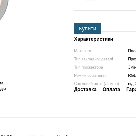
Купити
Характеристики
Матеріал
Пла
Тип закладної деталі
Про
Тип прожектора
Змі
Режим освітлення
RG
Світловий потік (Люмен)
від 
Доставка
Оплата
Гар