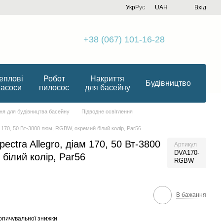
Укр
Рус
UAH
Вхід
+38 (067) 101-16-28
еплові
Робот
Накриття
Будівництво
насоси
пилосос
для басейну
я для будівництва басейну
Підводне освітлення
м 170, 50 Вт-3800 люм, RGBW, окремий білий колір, Par56
ectra Allegro, діам 170, 50 Вт-3800
Артикул
DVA170-
ілий колір, Par56
RGBW
В бажання
опичувальної знижки