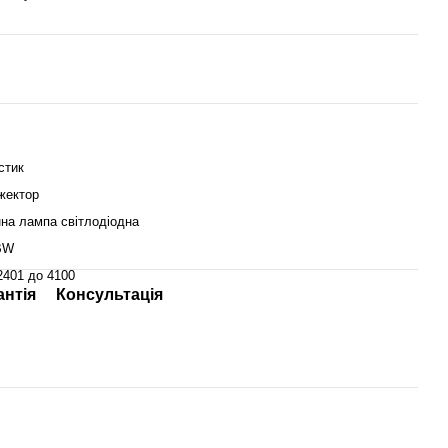
стик
жектор
нна лампа світлодіодна
BW
2401 до 4100
антія
Консультація