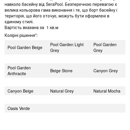
навколо басейну від SeraPool. Безперечною перевагою є
велика кольорова гама виконання і те, що борт басейну і
територія, що його оточує, можуть бути оформлені в
єдиному стилі.
Вартість вказана за 1 кв.м
Колірні рішення*:
Pool Garden Light
Pool Garden
Pool Garden Beige
Grey
Grey
Pool Garden
Beige Stone
Canyon Grey
Anthracite
Canyon Beige
Natural Grey
Natural Mocha
Oasis Verde