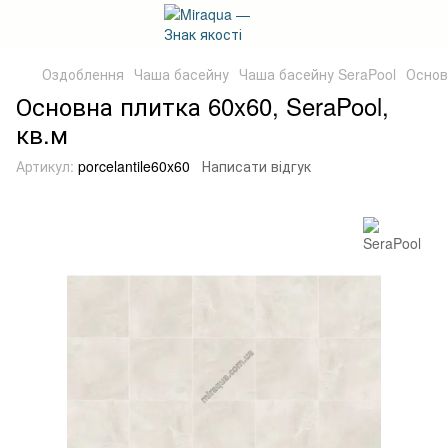
Оздоблення
Чаша басейну
Чаша басейну SeraPool
Основ
Основна плитка 60x60, SeraPool,
кв.м
Артикул:
porcelantile60x60
Написати відгук