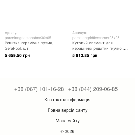
Артикул:
Артикул:
porcelangridmonoboc30x65
porcelangridflexcorner25x25
Решітка керамічна пряма,
Кутовий елемент для
SeraPool, шт
керамічної решітки гнучкої,
SeraPool, шт
5 659.50 грн
5 813.85 грн
+38 (067) 101-16-28
+38 (044) 209-06-85
Контактна інформація
Повна версія сайту
Мапа сайту
© 2026