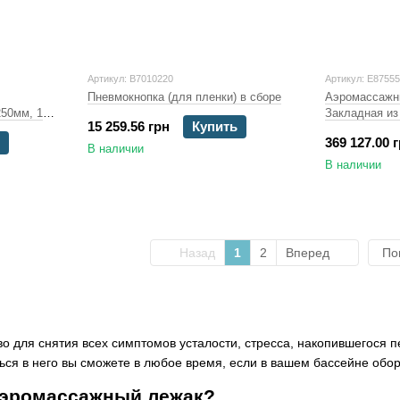
Артикул: B7010220
Артикул: E8755
Пневмокнопка (для пленки) в сборе
Аэромассажны
250мм, 1
Закладная из
15 259.56 грн
Купить
369 127.00 
В наличии
В наличии
Назад
1
2
Вперед
По
о для снятия всех симптомов усталости, стресса, накопившегося 
ться в него вы сможете в любое время, если в вашем бассейне об
 аэромассажный лежак?