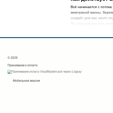
Всё начинается с потока
жемчужной ванны: береж
создаёт для вас нечто п
Мы предлагаем вам экскл
(элитный
аэромассажный 
бронзы. И те, и другие 
так!
© 2026
Принимаем к оплате
Мобильная версия