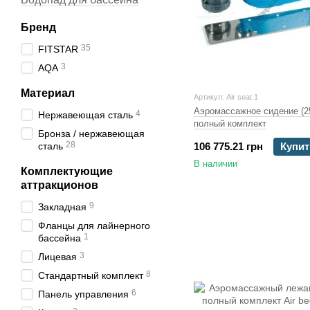
Бренд
35
FITSTAR
3
AQA
Материал
Артикул: Air seat 1
Аэромассажное сидение (2
4
Нержавеющая сталь
полный комплект
Бронза / нержавеющая
28
сталь
106 775.21 грн
Купит
В наличии
Комплектующие
аттракционов
9
Закладная
Фланцы для лайнерного
1
бассейна
3
Лицевая
8
Стандартный комплект
6
Панель управления