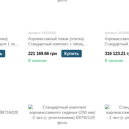
Артикул: E8750020
Артикул: E8760
нка).
Аэромассажный лежак (плитка).
Аэромассажны
для 1 чел,
Стандартный комплект с облиц.
Стандартный 
плитами из А4, 1 чел,
плитами из А4
ь
221 169.66 грн
Купить
316 123.21 
компрессор1,1кВт,DS
компрессор2,
В наличии
В наличии