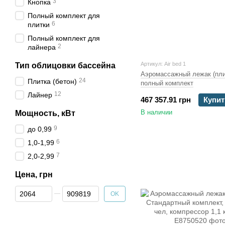
3
Кнопка
Полный комплект для
6
плитки
Полный комплект для
2
лайнера
Артикул: Air bed 1
Тип облицовки бассейна
Аэромассажный лежак (пли
24
Плитка (бетон)
полный комплект
12
Лайнер
467 357.91 грн
Купит
В наличии
Мощность, кВт
9
до 0,99
6
1,0-1,99
7
2,0-2,99
Цена, грн
От Цена, грн
До Цена, грн
OK