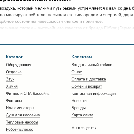
 воздуха, который мелкими пузырьками устремляется к вам со дна
но массируют всё тело, насыщая его кислородом и энергией, дар
одобное состоянию невесомости -лёгкое и приятное.
юзивные системы высочайшего качества от бренда FitStar (Герман
лежак для 2-х человек
не оставит равнодушным даже самых требо
прослужат не один год, даря вам незабываемые ощущения легкости.
Каталог
Клиентам
Оборудование
Вход в личный кабинет
Отделка
О нас
Звук
Оплата и доставка
Химия
Обмен и возврат
Фитнес и СПА бассейны
Контактная информация
Фонтаны
Новости
Иллюминаторы
Бренды
Душ для бассейна
Карта сайта
Тепловые насосы
Мы в соцсетях
Робот-пылесос