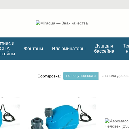
тнес и
Душ для
Те
СПА
Фонтаны
Иллюминаторы
бассейна
н
ссейны
по популярности
сначала дешев
Сортировка: