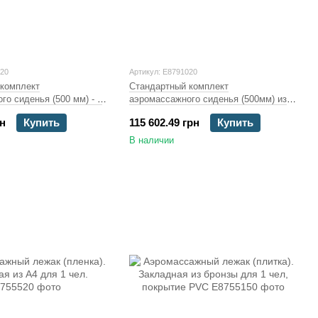
020
Артикул: E8791020
комплект
Стандартный комплект
го сиденья (500 мм) - 1
аэромассажного сиденья (500мм) из
нением)
А4, для сиденья 2 чел, 0,9 кВт,WS
рн
Купить
115 602.49 грн
Купить
В наличии