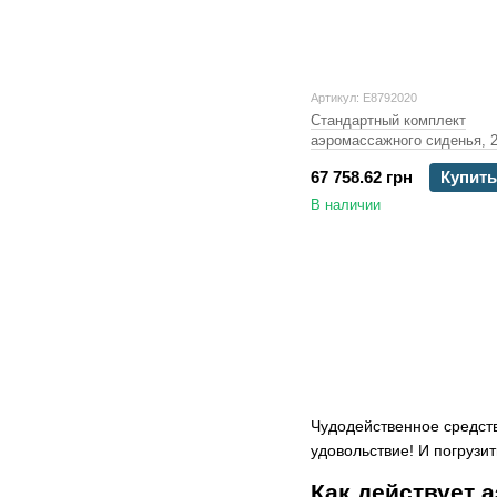
Артикул: E8792020
Стандартный комплект
аэромассажного сиденья, 
чел, 0,5кВт
67 758.62 грн
Купить
В наличии
Чудодейственное средств
удовольствие! И погрузи
Как действует