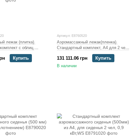
020
Артикул: E8760520
й лежак (плитка).
Аэромассажный лежак(пленка).
комплект с облиц.
Стандартный комплект, А4 для 2 чел,
, 2 чел,
компрессор 2,2 кВт, DS
грн
Купить
131 111.06 грн
Купить
2кВт,DS
В наличии