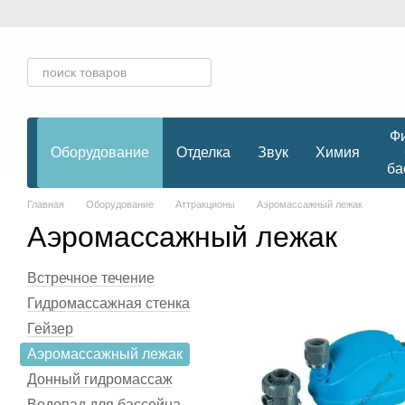
Перейти к основному контенту
Фи
Оборудование
Отделка
Звук
Химия
ба
Главная
Оборудование
Аттракционы
Аэромассажный лежак
Аэромассажный лежак
Встречное течение
Гидромассажная стенка
Гейзер
Аэромассажный лежак
Донный гидромассаж
Водопад для бассейна