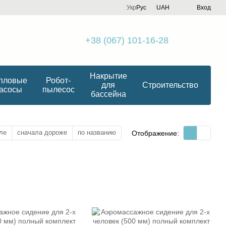
Укр
Рус
UAH
Вход
+38 (067) 101-16-28
Накрытие
пловые
Робот-
для
Строительство
асосы
пылесос
бассейна
ле
сначала дороже
по названию
Отображение: