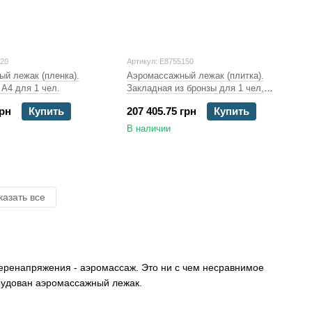
520
Артикул: E8755150
й лежак (пленка).
Аэромассажный лежак (плитка).
 А4 для 1 чел.
Закладная из бронзы для 1 чел,
покрытие PVC
грн
Купить
207 405.75 грн
Купить
В наличии
казать все
перенапряжения - аэромассаж. Это ни с чем несравнимое
орудован аэромассажный лежак.