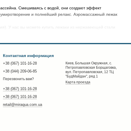
 бассейна. Смешиваясь с водой, они создают эффект
я умиротворение и полнейший релакс. Аэромассажный лежак
ия). У нас вы можете купить лежаки из нержавеющей стали
вательных любителей SPA) и аэромассажные лежаки из
 Магазин MirAqua позаботится о том, чтобы это было именно
Контактная информация
+38 (067) 101-16-28
Киев, Большая Окружная, с.
Петропавловская Борщаговка,
+38 (044) 209-06-85
вул. Петропавловская, 12 ТЦ
"БудМайдан", ряд 1
Перезвонить вам?
Карта проезда
+38 (067) 101-16-28
+38 (067) 101-16-28
retail@miraqua.com.ua