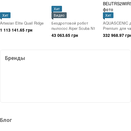
Хит
Хит
Видео
Хит
Artesian Elite Quail Ridge
Бездротовой робот
AQUASCENIC д
пылосос Aiper Scuba N1
Premium для ч
1 113 141.65 грн
бассейнов (до 
43 063.65 грн
332 968.97 гр
общественные)
Бренды
Блог