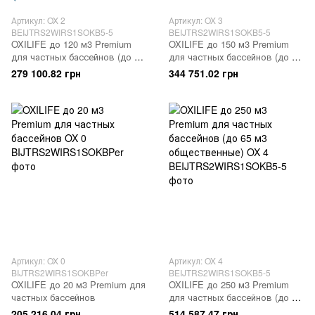
Артикул: OX 2
Артикул: OX 3
BEIJTRS2WIRS1SOKB5-5
BEIJTRS2WIRS1SOKB5-5
OXILIFE до 120 м3 Premium
OXILIFE до 150 м3 Premium
для частных бассейнов (до 25
для частных бассейнов (до 40
м3 общественные)
м3 общественные)
279 100.82 грн
344 751.02 грн
Артикул: OX 0
Артикул: OX 4
BIJTRS2WIRS1SOKBPer
BEIJTRS2WIRS1SOKB5-5
OXILIFE до 20 м3 Premium для
OXILIFE до 250 м3 Premium
частных бассейнов
для частных бассейнов (до 65
м3 общественные)
205 216.04 грн
514 587.47 грн