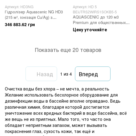
Артикул: HD3NG
Артикул: HD 5
Гідролізер Aquascenic NG HD3
BEIJTRS2WIRS1SOKB5-5
AQUASCENIC до 120 м3
(215 м³, іонізація Cu/Ag) з
Premium для общественных
функцією керування басейном
346 883.62 грн
бассейнов
та датчиком протоку
Цену уточняйте
Показать еще 20 товаров
Назад
Вперед
1
из 4
Очистка воды без хлора – не мечта, а реальность
Желание использовать бесхлорное оборудование для
дезинфекции воды в бассейне вполне оправдано. Ведь
различная химия, благодаря которой достигается
уничтожение всех вредных бактерий в воде бассейна, всё
же вещь не из приятных. Мало того, что часто она
обладает неприятным запахом, может вызывать
покраснения глаз, сухость кожи, так ещё и