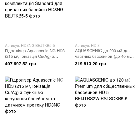
Артикул: HD3NG BEJTKB5-5
Артикул: HD 3
Гідролізер Aquascenic NG HD3
AQUASCENIC до 200 м3 для
(215 м³, іонізація Cu/Ag) з
частных бассейнов (до 40 м3
функцією керування басейном
общественные)
407 697.52 грн
319 813.20 грн
комплектація Standard для
приватних басейнів