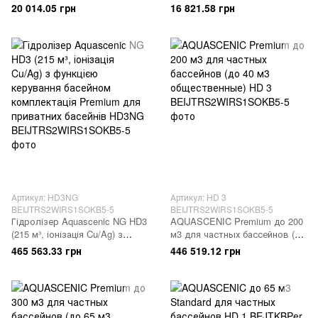
20 014.05 грн
16 821.58 грн
Артикул: HD3NG
Артикул: HD 3
BEIJTRS2WIRS1SOKB5-5
BEIJTRS2WIRS1SOKB5-5
Гідролізер Aquascenic NG HD3
AQUASCENIC Premium до 200
(215 м³, іонізація Cu/Ag) з
м3 для частных бассейнов (до
функцією керування басейном
40 м3 общественные)
465 563.33 грн
446 519.12 грн
комплектація Premium для
приватних басейнів