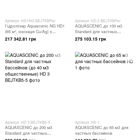
Артикул: HD1NG BEJTKBPer
Артикул: HD 2 BEJTKBPer
Гідролізер Aquascenic NG HD1
AQUASCENIC до 100 м3
(65 м³, іонізація Cu/Ag) з
Standard для частных
функцією керування басейном
бассейнов (до 25 м3
217 342.81 грн
275 103.15 грн
комплектація Standard для
общественные)
приватних басейнів
Артикул: HD 3 BEJTKB5-5
Артикул: HD 1
AQUASCENIC до 200 м3
AQUASCENIC до 65 м3 для
Standard для частных
частных бассейнов
бассейнов (до 40 м3