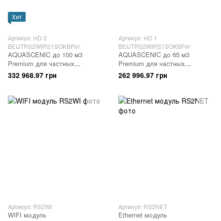
Хит
Артикул: HD 2
Артикул: HD 1
BEIJTRS2WIRS1SOKBPer
BEIJTRS2WIRS1SOKBPer
AQUASCENIC до 100 м3
AQUASCENIC до 65 м3
Premium для частных
Premium для частных
бассейнов (до 25 м3
бассейнов
332 968.97 грн
262 996.97 грн
общественные)
Артикул: RS2WI
Артикул: RS2NET
WIFI модуль
Ethernet модуль