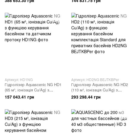
388 653.30 грн
144 831.75 грн
общественные)
Артикул: HD1NG
Артикул: HD2NG BEJTKBPer
Гідролізер Aquascenic NG HD1
Гідролізер Aquascenic NG HD2
(65 м³, іонізація Cu/Ag) з
(110 м³, іонізація Cu/Ag) з
функцією керування басейном
функцією керування басейном
157 043.41 грн
293 298.44 грн
та датчиком протоку
комплектація Standard для
приватних басейнів