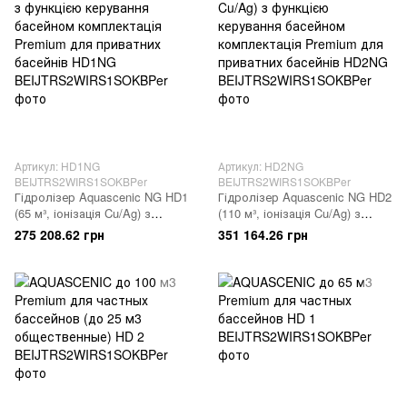
Артикул: HD1NG
Артикул: HD2NG
BEIJTRS2WIRS1SOKBPer
BEIJTRS2WIRS1SOKBPer
Гідролізер Aquascenic NG HD1
Гідролізер Aquascenic NG HD2
(65 м³, іонізація Cu/Ag) з
(110 м³, іонізація Cu/Ag) з
функцією керування басейном
функцією керування басейном
275 208.62 грн
351 164.26 грн
комплектація Premium для
комплектація Premium для
приватних басейнів
приватних басейнів