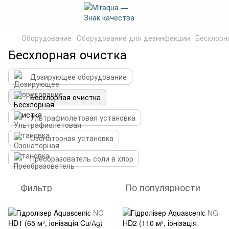
Оборудование
Оборудование для дезинфекции
Беcхлорн
Беcхлорная очистка
Дозирующее оборудование
Беcхлорная очистка
Ультрафиолетовая установка
Озонаторная установка
Преобразователь соли в хлор
Фильтр
По популярности