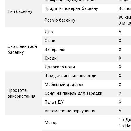
Придатні поверхні басейну
Всі п
Тип басейну
80 кв.
Розмір басейну
9 м (3
Дно
V
Стіни
X
Охоплення зон
Ватерлінія
X
басейну
Сходи
X
Дзеркало води
X
Швидке вивільнення води
X
Мобільний додаток
X
Простота
Сонячна панель для зарядки
X
використання
Пульт ДУ
X
Автоматичне паркування
V
1 x Д
Мотор
1 x Н