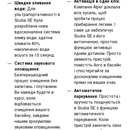
Активація в один клік
:
Швидке зливання
Компанія Aiper доклала
води:
Для
всіх зусиль, щоб
ультрапортативності в
зробити процес
Scuba SE була
прибирання легким. І
розроблена нова
саме це забезпечує
вдосконалена система
Scuba SE з його
зливу води, здатна
витонченою, простою
зливати 80%
функцією активації
накопиченої води
одним дотиком. Просто
всього за 15 секунд.
увімкніть пристрій,
Система звукового
помістіть його в басейн
оповіщення
:
і спостерігайте за
Безперешкодний
досконалим очищенням
процес очищення без
прямо на ваших очах.
запитань і плутанини.
Автоматичне
Ви завжди будете в
паркування
: Простота і
курсі, коли
зручність поєднуються
відбавається
в Scuba SE з функцією
очищення вашого
автоматичного
басейну, завдяки
паркування. Коли
нашим зрозумілим
пристрій закінчить своє
звуковим оповіщенням.