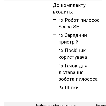
До комплекту
входить:
1х Робот пилосос
Scuba SE
1x Зарядний
пристрій
1x Посібник
користувача
1x Гачок для
діставання
робота пилососа
2x Щітки
Найкраще підходить для
Надзе