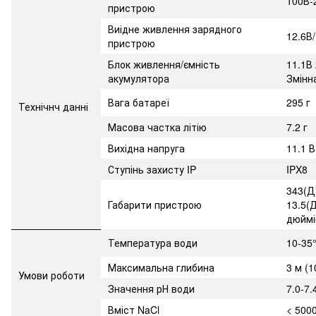
100В-2
пристрою
Виідне живлення зарядного
12.6В
пристрою
Блок живлення/ємність
11.1В 
акумулятора
Змінн
Вага батареї
295 г
Технічнч данні
Масова частка літію
7.2 г
Вихідна напруга
11.1 В
Ступінь захисту IP
IPX8
343(Д
Габарити пристрою
13.5(
дюймі
Температура води
10-35°
Максимальна глибина
3 м (1
Умови роботи
Значення рН води
7.0-7.
Вміст NaCl
< 500