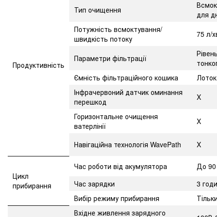
Всмок
Тип очищення
для д
Потужність всмоктування/
75 л/
швидкість потоку
Рівен
Параметри фільтрації
тонко
Продуктивність
Ємність фільтраційного кошика
Лоток
Інфрачервоний датчик оминання
X
перешкод
Горизонтальне очищення
X
ватерлінії
Навігаційна технологія WavePath
X
Час роботи від акумулятора
До 90
Цикл
Час зарядки
3 год
прибирання
Вибір режиму прибирання
Тільк
Вхідне живлення зарядного