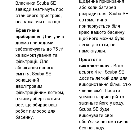
щоденне прибирання
Власники Scuba SE
або коли батарея
завжди знатимуть про
розрядиться, Scuba SE
стан свого пристрою,
автоматично
незважаючи ні на що.
припаркується біля
Ефективне
краю вашого басейну,
прибирання
: Двигуни з
щоб його можна було
двома приводами
легко дістати, не
забезпечують до 75 л/
намокнувши.
хв всмоктування та
Простота
фільтрації. Для
використання
- Вага
зберігання всього
всього 4 кг, Scuba SE
сміття, Scuba SE
досить легкий для для
оснащений
використання більшістю
дволітровим
членів сім'ї. Просто
фільтраційним лотком,
увімкніть пристрій та
в якому зберігається
закиньте його у воду.
все, що збирає ваш
Scuba SE буде
робот пилосос для
виконувати свої
басейну.
обов'язки автоматично і
без нагляду.