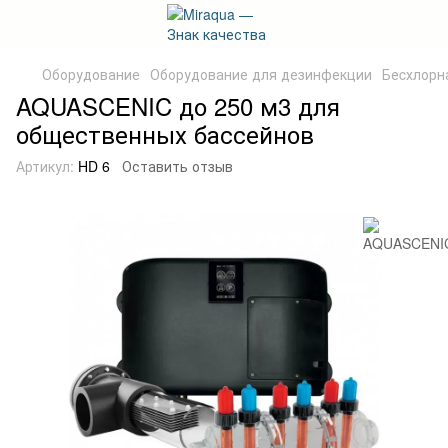
Оборудование
Оборудование для дезинфекции
Беcхлорн
AQUASCENIC до 250 м3 для
общественных бассейнов
Артикул:
HD 6
Оставить отзыв