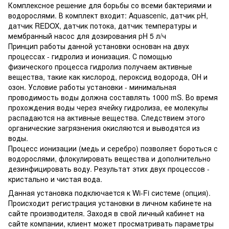
Комплексное решение для борьбы со всеми бактериями и
водорослями. В комплект входит: Aquascenic, датчик pH,
датчик REDOX, датчик потока, датчик температуры и
мембранный насос для дозирования pH 5 л/ч
Принцип работы данной установки основан на двух
процессах - гидролиз и ионизация. С помощью
физического процесса гидролиз получаем активные
вещества, такие как кислород, пероксид водорода, ОН и
озон. Условие работы установки - минимальная
проводимость воды должна составлять 1000 mS. Во время
прохождения воды через ячейку гидролиза, ее молекулы
распадаются на активные вещества. Следствием этого
органические загрязнения окисляются и выводятся из
воды.
Процесс ионизации (медь и серебро) позволяет бороться с
водорослями, флокулировать вещества и дополнительно
дезинфицировать воду. Результат этих двух процессов -
кристально и чистая вода.
Данная установка подключается к Wi-Fi системе (опция).
Происходит регистрация установки в личном кабинете на
сайте производителя. Заходя в свой личный кабинет на
сайте компании, клиент может просматривать параметры