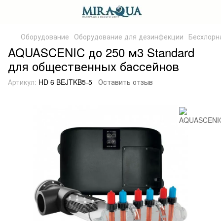
Оборудование
Оборудование для дезинфекции
Беcхлорн
AQUASCENIC до 250 м3 Standard
для общественных бассейнов
Артикул:
HD 6 BEJTKB5-5
Оставить отзыв