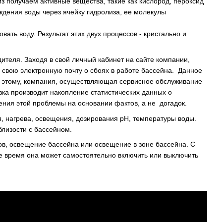
з получаем активные вещества, такие как кислород, пероксид
ждения воды через ячейку гидролиза, ее молекулы
ть воду. Результат этих двух процессов - кристально и
дителя. Заходя в свой личный кабинет на сайте компании,
 свою электронную почту о сбоях в работе бассейна. Данное
я этому, компания, осуществляющая сервисное обслуживание
ка производит накопление статистических данных о
ения этой проблемы на основании фактов, а не догадок.
, нагрева, освещения, дозирования рН, температуры воды.
лизости с бассейном.
ов, освещение бассейна или освещение в зоне бассейна. С
ое время она может самостоятельно включить или выключить