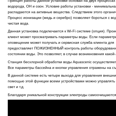
Принцип работы данной установки основан на двух процессах 
водорода, ОН и озон. Условие работы установки - минимальн
распадаются на активные вещества. Следствием этого органич
Процесс ионизации (медь и серебро) позволяет бороться с во
чистая вода.
Данная установка подключается к Wi-Fi системе (опция). Прои
клиент может просматривать параметры воды. Если параметры
оповещение может получать и сервисная служба клиента для 
предоставляет ПОЖИЗНЕННЫЙ контроль работы оборудования. З
состоянии воды. Это позволяет, в случае возникновения како
Станция бесхлорной обработки воды Aquascenic осуществляет
Все параметры бассейна и кнопки управления отражены на съ
В данной системе есть четыре выхода для управления внешни
помощью этой функции всеми устройствами можно управлять ч
свет и т.д.
Благодаря уникальной конструкции электроды самоочищаются,