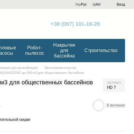
Укр
Рус
UAH
Вход
+38 (067) 101-16-28
Накрытие
пловые
Робот-
для
Строительство
асосы
пылесос
бассейна
ование для дезинфекции
Беcхлорная очистка
AQUASCENIC до 350 м3 для общественных бассейнов
м3 для общественных бассейнов
Артикул
HD 7
е
В желания
пительной скидки