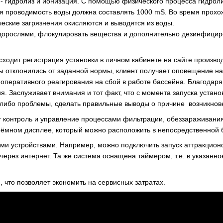
- гидролиз и ионизация. С помощью физического процесса гидроли
ая проводимость воды должна составлять 1000 mS. Во время прохо
еские загрязнения окисляются и выводятся из воды.
дорослями, флокулировать вещества и дополнительно дезинфицирова
сходит регистрация установки в личном кабинете на сайте произво
 отклонились от заданной нормы, клиент получает оповещение на
оперативного реагирования на сбой в работе бассейна. Благодар
аслуживает внимания и тот факт, что с момента запуска установ
й-либо проблемы, сделать правильные выводы о причине возникнов
 контроль и управление процессами фильтрации, обеззараживания
ёмном дисплее, который можно расположить в непосредственной б
ми устройствами. Например, можно подключить запуск аттракцион
ерез интернет. Та же система оснащена таймером, т.е. в указанн
 что позволяет экономить на сервисных затратах.