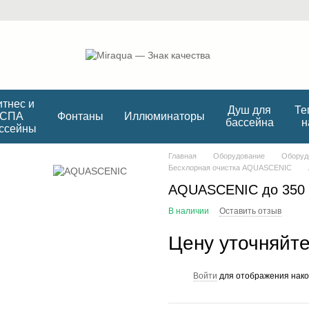
тнес и
Душ для
Те
СПА
Фонтаны
Иллюминаторы
бассейна
н
ссейны
Главная
Оборудование
Оборуд
Беcхлорная очистка AQUASCENIC
AQUASCENIC до 350 
В наличии
Оставить отзыв
Цену уточняйт
Войти
для отображения нако
%