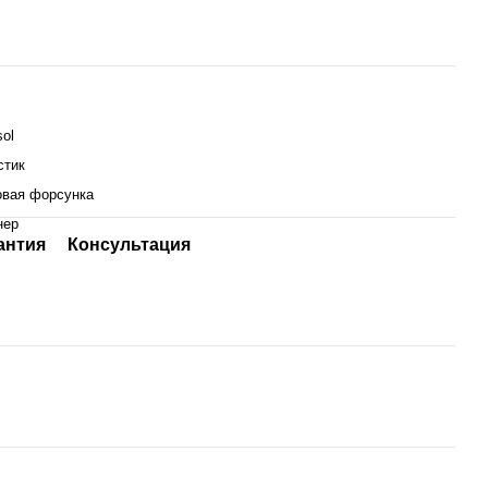
sol
стик
овая форсунка
нер
антия
Консультация