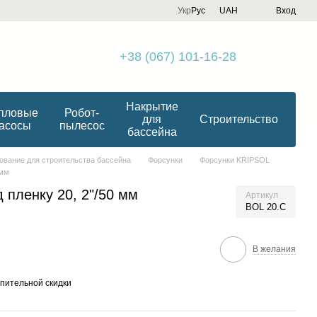
Укр
Рус
UAH
Вход
+38 (067) 101-16-28
Накрытие
пловые
Робот-
для
Строительство
асосы
пылесос
бассейна
ование для строительства бассейна
Форсунки
Форсунки KRIPSOL
 мм
 пленку 20, 2"/50 мм
Артикул
BOL 20.C
В желания
пительной скидки