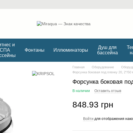
тнес и
Душ для
Те
СПА
Фонтаны
Иллюминаторы
бассейна
н
ссейны
Главная
Оборудование
Оборуд
Форсунка боковая под пленку 20, 2"/50
Форсунка боковая под
В наличии
Оставить отзыв
848.93 грн
Войти
для отображения нако
%