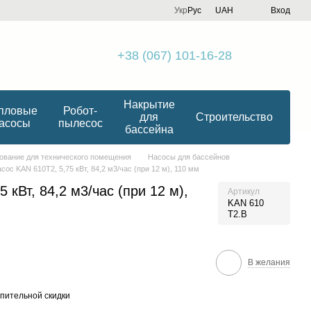
Укр
Рус
UAH
Вход
+38 (067) 101-16-28
Накрытие
пловые
Робот-
для
Строительство
асосы
пылесос
бассейна
ование для технического помещения
Насосы для бассейнов
сос KAN 610T2, 5,75 кВт, 84,2 м3/час (при 12 м), 110 мм
 кВт, 84,2 м3/час (при 12 м),
Артикул
KAN 610
T2.B
В желания
пительной скидки