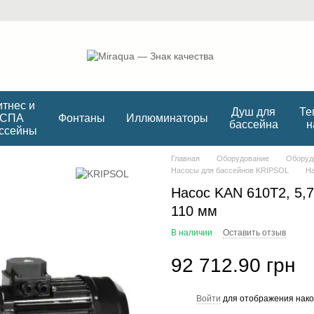
тнес и
Душ для
Те
СПА
Фонтаны
Иллюминаторы
бассейна
н
ссейны
Главная
Оборудование
Оборуд
Насосы для бассейнов KRIPSOL
На
Насос KAN 610T2, 5,75
110 мм
В наличии
Оставить отзыв
92 712.90 грн
Войти
для отображения нако
%