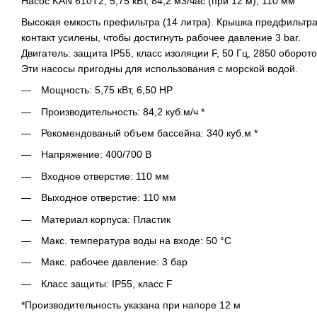
Насос KAN 610T2, 5,75 кВт, 84,2 м3/час (при 12 м), 110 мм
Высокая емкость префильтра (14 литра). Крышка предфильтра
контакт усилены, чтобы достигнуть рабочее давление 3 bar.
Двигатель: защита IP55, класс изоляции F, 50 Гц, 2850 оборото
Эти насосы пригодны для использования с морской водой.
Мощность:
5,75 кВт, 6,50
НР
Производительность:
84,2
куб.м/ч
*
Рекомендованый объем бассейна: 340 куб.м *
Напряжение: 400/700 В
Входное отверстие: 110 мм
Выходное отверстие: 110 мм
Материал корпуса: Пластик
Макс. температура воды на входе: 50 °C
Макс. рабочее давление: 3 бар
Класс защиты: IP55, класс F
*Производительность указана при напоре 12 м