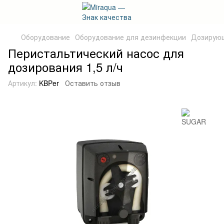
Оборудование
Оборудование для дезинфекции
Дозирующ
Перистальтический насос для
дозирования 1,5 л/ч
Артикул:
KBPer
Оставить отзыв