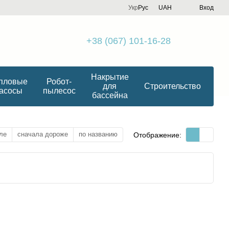
Укр
Рус
UAH
Вход
+38 (067) 101-16-28
Накрытие
пловые
Робот-
для
Строительство
асосы
пылесос
бассейна
ле
сначала дороже
по названию
Отображение: