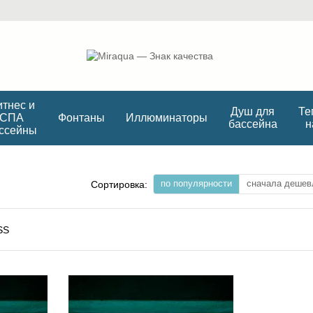
тнес и
Душ для
Те
СПА
Фонтаны
Иллюминаторы
бассейна
н
ссейны
по популярности
сначала дешев
Сортировка: