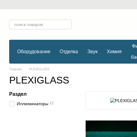
Перейти к основному контенту
Фи
Оборудование
Отделка
Звук
Химия
ба
Главная
PLEXIGLASS
PLEXIGLASS
Раздел
12
Иллюминаторы