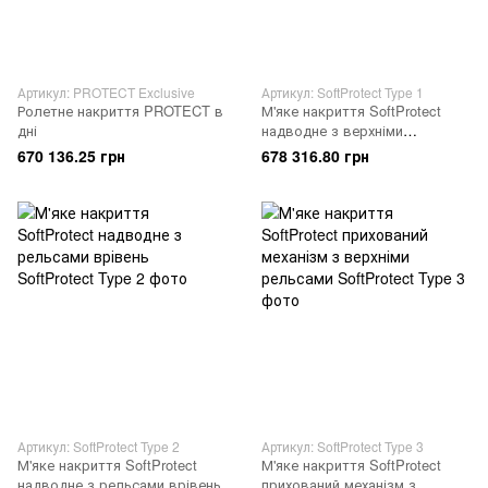
Артикул: PROTECT Exclusive
Артикул: SoftProtect Type 1
Ролетне накриття PROTECT в
М'яке накриття SoftProtect
дні
надводне з верхніми
рельсами
670 136.25 грн
678 316.80 грн
Артикул: SoftProtect Type 2
Артикул: SoftProtect Type 3
М'яке накриття SoftProtect
М'яке накриття SoftProtect
надводне з рельсами врівень
прихований механізм з