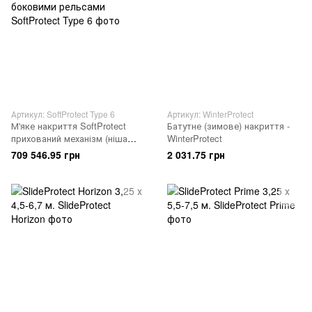
Артикул: SoftProtect Type 6
Артикул: WinterProtect
М'яке накриття SoftProtect
Батутне (зимове) накриття -
прихований механізм (ніша
WinterProtect
врівень) з боковими рельсами
709 546.95 грн
2 031.75 грн