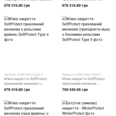
верхніми рельсами
678 316.80 грн
678 316.80 грн
Артикул: SoftProtect Type 4
Артикул: SoftProtect Type 5
М'яке накриття SoftProtect
М'яке накриття SoftProtect
прихований механізм з
прихований механізм
рельсами врівень
(припіднята ніша) з боковими
678 316.80 грн
709 546.95 грн
рельсами