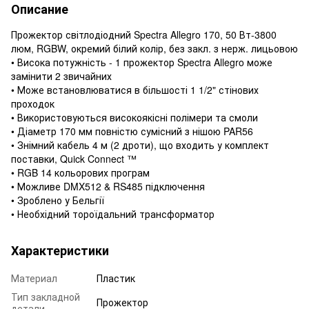
Описание
Прожектор світлодіодний Spectra Allegro 170, 50 Вт-3800
люм, RGBW, окремий білий колір, без закл. з нерж. лицьовою
• Висока потужність - 1 прожектор Spectra Allegro може
замінити 2 звичайних
• Може встановлюватися в більшості 1 1/2" стінових
проходок
• Використовуються високоякісні полімери та смоли
• Діаметр 170 мм повністю сумісний з нішою PAR56
• Знімний кабель 4 м (2 дроти), що входить у комплект
поставки, Quick Connect ™
• RGB 14 кольорових програм
• Можливе DMX512 & RS485 підключення
• Зроблено у Бельгії
• Необхідний тороїдальний трансформатор
Характеристики
Материал
Пластик
Тип закладной
Прожектор
детали