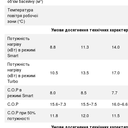
об'єм басейну (м
)
Температура
повітря робочої
зони (℃)
Умови досягнення технічних характер
Потужність
нагріву
8.8
11.3
14.0
(кВт) в режимі
Smart
Потужність
нагріву
10.5
13.5
17.0
(кВт) в режимі
Turbo
C.O.P в
8.0
8.5
7.7
режимі Smart
C.O.P
15.6~7.3
15.5~7.5
16.0~6.6
C.O.P при 50%
11.8
12.0
11.5
потужності
Умови досягнення технічних характер