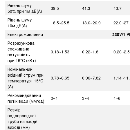
Рівень шуму
39.5
41.3
43.7
50% при 1м дБ(А)
Рівень шуму
18.5~25.5
18.6~26.9
22.0~27.
10м дБ(A)
Електроживлення
230V/1 P
Розрахункова
споживана
0.18~1.53
0.22~1.8
0.26~2.5
потужність
при 15°C (кВт)
Номінальний
вхідний струм при
0.78~6.65
0.96~7.82
1.14~11.
температурі 15°C
(A)
Рекомендований
2~4
3~4
4~6
потік води (м³/год)
Розмір
водопровідної
труби на вході/
виході (мм)