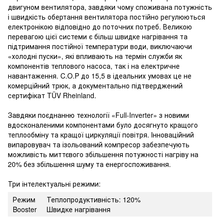
двигуном вентилятора, завдяки чому споживана потужність
і швидкість обертання вентилятора постійно регулюються
електронікою відповідно до поточних потреб. Великою
перевагою цієї системи є більш швидке нагрівання та
підтримання постійної температури води, виключаючи
«холодні пуски», які впливають на термін служби як
компонентів теплового насоса, так і на електричне
навантаження. C.O.P до 15,5 в ідеальних умовах це не
комерційний трюк, а документально підтверджений
сертифікат TÜV Rheinland.
Завдяки поєднанню технології «Full-Inverter» з новими
вдосконаленими компонентами було досягнуто кращого
теплообміну та кращої циркуляції повітря. Інноваційний
випаровувач та ізольований компресор забезпечують
можливість миттєвого збільшення потужності нагріву на
20% без збільшення шуму та енергоспоживання.
Три інтелектуальні режими:
Режим
Теплопродуктивність: 120%
Booster
Швидке нагрівання