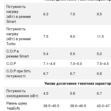
Потужність
нагріву
6.3
7.5
9.5
(кВт) в режимі
Smart
Потужність
нагріву
7.5
9.0
11.5
(кВт) в режимі
Turbo
C.O.P в
5.4
5.5
5.2
режимі Smart
C.O.P
7.1~4.9
7.0~5.0
7.5~4.5
C.O.P при 50%
6.7
6.7
6.8
потужності
Умови досягнення технічних характе
Потужність
4.5
5.8
6.7
охолодження (кВт)
Рівень шуму
38.5~45.5
38.6~46.9
42.0~47.
1мдБ(A)