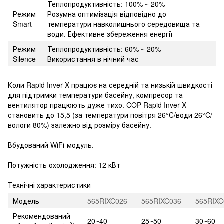
Теплопродуктивність: 100% ~ 20%
Режим
Розумна оптимізація відповідно до
Smart
температури навколишнього середовища та
води. Ефективне збереження енергії
Режим
Теплопродуктивність: 60% ~ 20%
Silence
Використання в нічний час
Коли Rapid Inver-X працює на середній та низькій швидкості
для підтримки температури басейну, компресор та
вентилятор працюють дуже тихо. COP Rapid Inver-X
становить до 15,5 (за температури повітря 26°C/води 26°C/
вологи 80%) залежно від розміру басейну.
Вбудований WiFi-модуль.
Потужність охолодження: 12 кВт
Технічні характеристики
Модель
565RIXC026
565RIXC036
565RIXC
Рекомендований
20~40
25~50
30~60
3