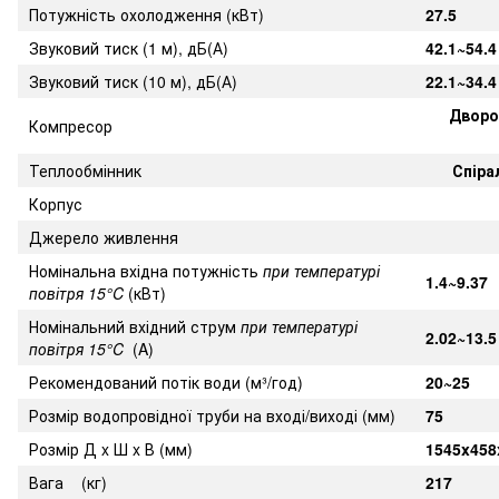
Потужність охолодження (кВт)
27.5
Звуковий тиск (1 м), дБ(А)
42.1~54.4
Звуковий тиск (10 м), дБ(А)
22.1~34.4
Дворо
Компресор
Теплообмінник
Спіра
Корпус
Джерело живлення
Номінальна вхідна потужність
при температурі
1.4~9.37
повітря 15°C
(кВт)
Номінальний вхідний струм
при температурі
2.02~13.5
повітря 15°C
(A)
Рекомендований потік води (м³/год)
20~25
Розмір водопровідної труби на вході/виході (мм)
75
Розмір Д x Ш x В (мм)
1545x458
Вага (кг)
217